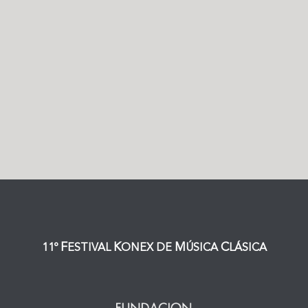
F
K
M
C
11º
ESTIVAL
ONEX DE
ÚSICA
LÁSICA