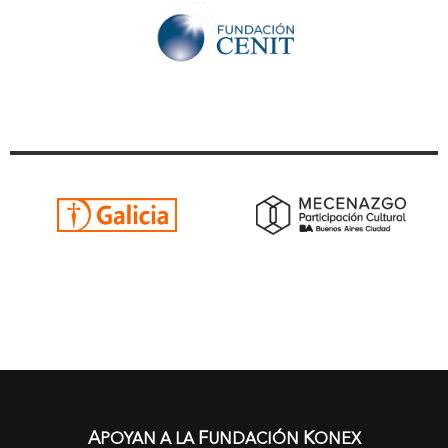
A
F
K
POYAN A LA
UNDACIÓN
ONEX