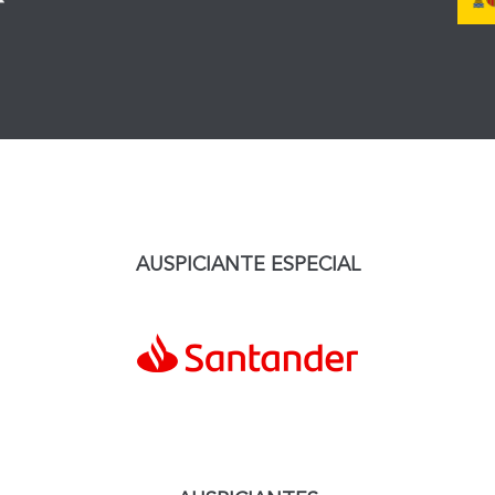
A
USPICIANTE
E
SPECIAL