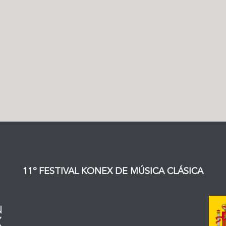
11º
F
ESTIVAL
K
ONEX DE
M
ÚSICA
C
LÁSICA