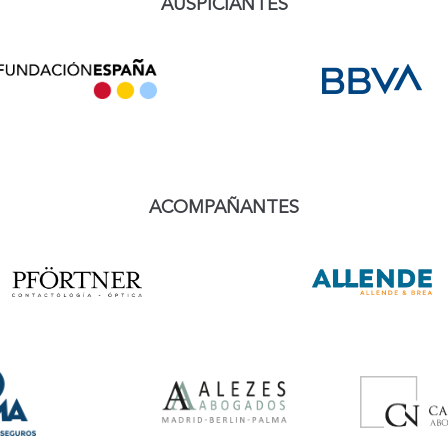
A
USPICIANTES
A
COMPAÑANTES