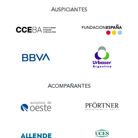
A
USPICIANTES
A
COMPAÑANTES