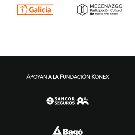
A
F
K
POYAN A LA
UNDACIÓN
ONEX