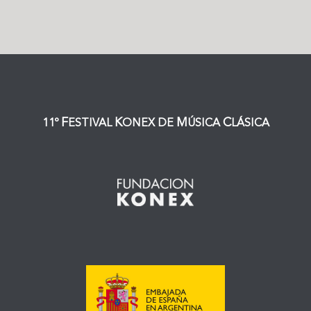
F
K
M
C
11º
ESTIVAL
ONEX DE
ÚSICA
LÁSICA