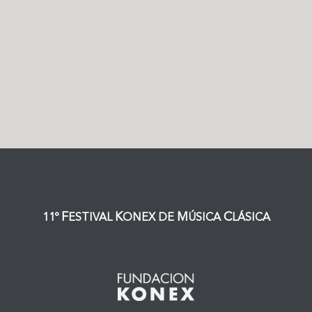
F
K
M
C
11º
ESTIVAL
ONEX DE
ÚSICA
LÁSICA