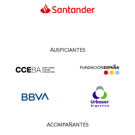
A
USPICIANTES
A
COMPAÑANTES