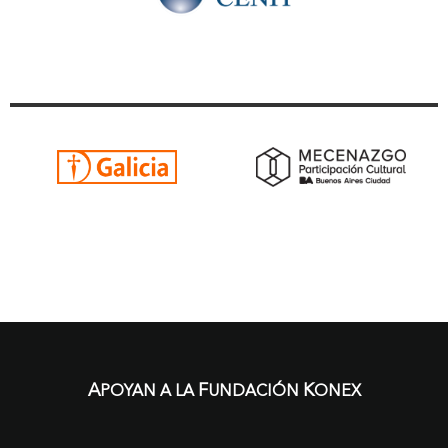
A
F
K
POYAN A LA
UNDACIÓN
ONEX