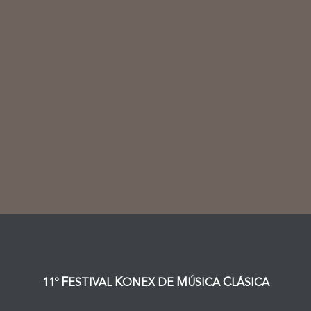
F
K
M
C
11º
ESTIVAL
ONEX DE
ÚSICA
LÁSICA