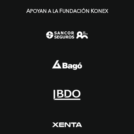
A
F
K
POYAN A LA
UNDACIÓN
ONEX