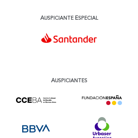
A
E
USPICIANTE
SPECIAL
A
USPICIANTES