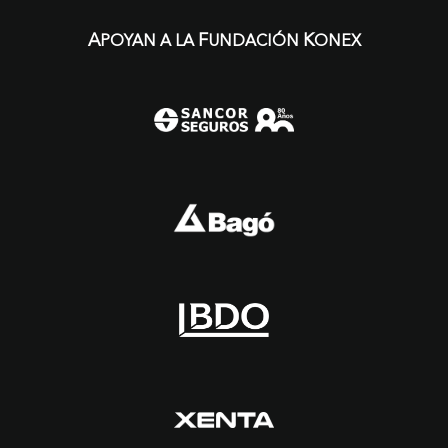
A
F
K
POYAN A LA
UNDACIÓN
ONEX