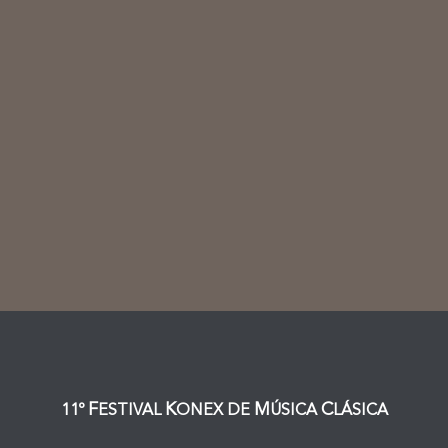
F
K
M
C
11º
ESTIVAL
ONEX DE
ÚSICA
LÁSICA