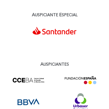
A
E
USPICIANTE
SPECIAL
A
USPICIANTES