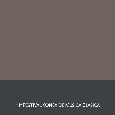
F
K
M
C
11º
ESTIVAL
ONEX DE
ÚSICA
LÁSICA