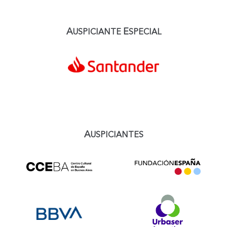
A
E
USPICIANTE
SPECIAL
A
USPICIANTES