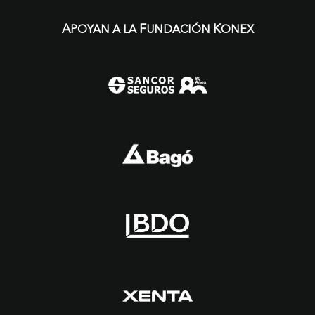
A
F
K
POYAN A LA
UNDACIÓN
ONEX