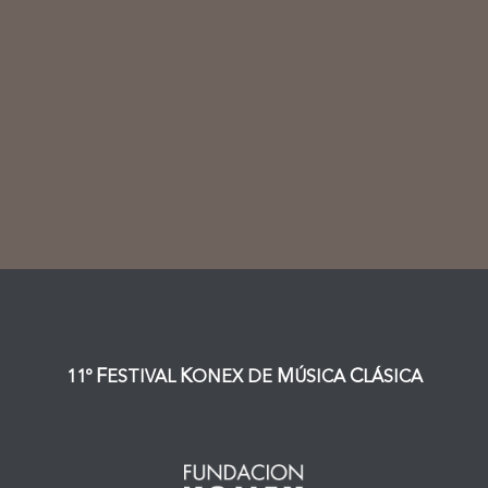
F
K
M
C
11º
ESTIVAL
ONEX DE
ÚSICA
LÁSICA