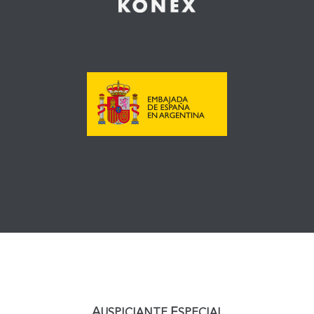
A
E
USPICIANTE
SPECIAL