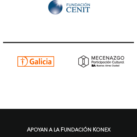
A
F
K
POYAN A LA
UNDACIÓN
ONEX