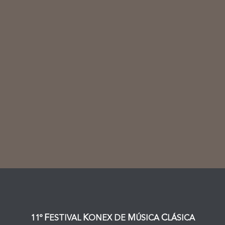
F
K
M
C
11º
ESTIVAL
ONEX DE
ÚSICA
LÁSICA