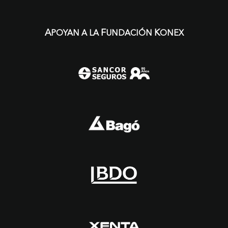
A
F
K
POYAN A LA
UNDACIÓN
ONEX