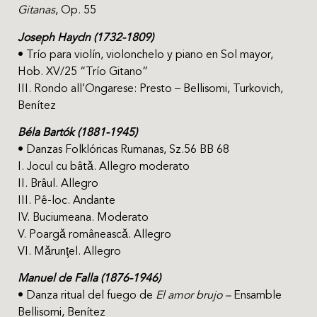
Gitanas
, Op. 55
Joseph Haydn (1732-1809)
• Trío para violín, violonchelo y piano en Sol mayor,
Hob. XV/25 “Trío Gitano”
III. Rondo all’Ongarese: Presto – Bellisomi, Turkovich,
Benítez
Béla Bartók (1881-1945)
• Danzas Folklóricas Rumanas, Sz.56 BB 68
I. Jocul cu bâtǎ. Allegro moderato
II. Brâul. Allegro
III. Pê-loc. Andante
IV. Buciumeana. Moderato
V. Poargǎ româneascǎ. Allegro
VI. Mǎrunţel. Allegro
Manuel de Falla (1876-1946)
• Danza ritual del fuego de
El amor brujo –
Ensamble
Bellisomi, Benítez